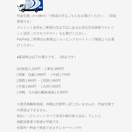
代金引換（e-collect）で発送の方もこちらをお選びください。（現金
専用です）
クレジット決済をご希望の方は下記にあるお支払方法画面でクレジ
ット決済（クロネコヤマト）をお選びください。
PayPalをご利用のお客様はショッピングカートトップ画面よりお選
びください。
●配送料は以下の通りです。（税込です）
[北海道] 1,100円 ・ [ 東北 ]990円
[ 関東・信越 ] 880円 ・ [ 中部 ] 770円
[ 関西 ] 660円 ・ [ 四国 ] 660円
[ 中国 ] 660円 ・ [ 九州 ] 550円
[ 沖縄、その他の離島地域 ] 3,300円
※鹿児島離島地域、沖縄は大変申し訳ございませんが、代金引換で
の発送はできません。
先払い（クレジットカード決済か銀行振り込み）でしたら
他配送業者で発送が可能です。
全国均一料金で発送できますレターパックや