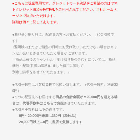
●こちらは現金専用です。クレジットカード決済をご希望の方はヤマ
トクレジット決済かPAYPALをご利用されてください。当社ホームペ
ージ上で決済いただけます。
詳細は個々に記してあります。
●商品受け取り時に、配達員の方へお支払ください。（代金引換で
す）
1週間以内またはご指定の日時にお受け取りいただけない場合はキャ
ンセル扱いとさせていただく場合が ございます。
「商品出荷後のキャンセル（受け取り拒否含む）については、商品
梱包・配送(往復の送料)に要した費用に関して、
別途ご請求をさせていただきます。」
●代引手数料はお客様負担でお願い致します。（代引手数料、別途33
0円）
●１つの配送先へお届けする
商品の合計金額が￥20,000円を超える場
合は、代引手数料はこちらで負担
させていただきます。
●代引き手数料は以下の通りです。
0円～20,000円未満…330円（税込み）
20,000円以上…0円（当店で負担します）