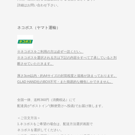
詳細はお問い合わせ下さい。
ネコポス（ヤマト運輸）
※ネコポスをご利用の方は必ず一読くだい。
※ネコポスを選択される方は下記の内容をすべて了承していると判
断させていただきます。
厚さ3cm以内・約A4サイズの封筒程度と規格が決まっております。
GLAD HAND社のBOX不可・また簡易的な梱包しかできません。
全国一律、送料360円（消費税込）にて
配達員が"ポストイン"(郵便受けへ投函)でお届け致します。
＜ご注文方法＞
1.ネコポスをご希望の場合は、配送方法選択画面で
ネコポスを選択してください。