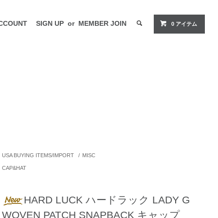
CCOUNT
SIGN UP
or
MEMBER JOIN
0 アイテム
USA BUYING ITEMS/IMPORT
/
MISC
CAP&HAT
HARD LUCK ハードラック LADY G
WOVEN PATCH SNAPBACK キャップ