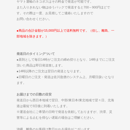
ヤマト運輸のネコポスはその料金で発送が可能です。
また入りきれない物はゆうパックで発送すると700～900円ほどで
す。その際は一度、お見積してご連絡いたしますので
お問い合わせください。
●商品の合計金額が15,000円以上で送料無料です。（但し、離島、一
部地域を除きます。）
発送日のタイミングついて
●原則として毎日14時がご注文の締め切りとなり、14時までにご注文
頂いた商品は即日発送致します。
●14時以降のご注文は翌日の発送となります。
●日曜日のご注文・発送は佐川急便のシステム上、月曜日扱いとなり
ます。
お届けまでの日数の目安
発送日から西日本地域で翌日、中部/東日本/東北地域で翌々日、北海
道は最短で3日後に到着いたします。
※運送会社にご希望の日時で発送を依頼しておりますが、渋滞、災
害等による止むを得ない遅延の場合はご理解ください。
沖縄、離島のお客様は数日かかる場合がございます。