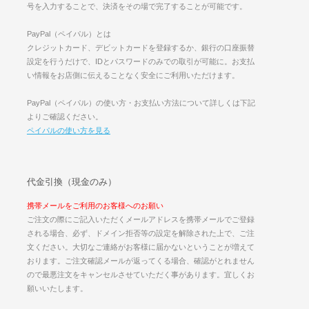
号を入力することで、決済をその場で完了することが可能です。
PayPal（ペイパル）とは
クレジットカード、デビットカードを登録するか、銀行の口座振替
設定を行うだけで、IDとパスワードのみでの取引が可能に。お支払
い情報をお店側に伝えることなく安全にご利用いただけます。
PayPal（ペイパル）の使い方・お支払い方法について詳しくは下記
よりご確認ください。
ペイパルの使い方を見る
代金引換（現金のみ）
携帯メールをご利用のお客様へのお願い
ご注文の際にご記入いただくメールアドレスを携帯メールでご登録
される場合、必ず、ドメイン拒否等の設定を解除された上で、ご注
文ください。大切なご連絡がお客様に届かないということが増えて
おります。ご注文確認メールが返ってくる場合、確認がとれません
ので最悪注文をキャンセルさせていただく事があります。宜しくお
願いいたします。