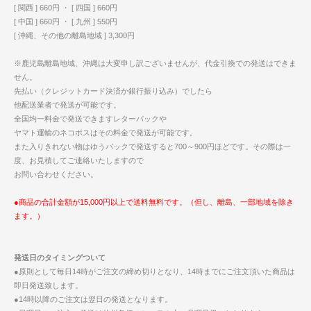
[ 関西 ] 660円 ・ [ 四国 ] 660円
[ 中国 ] 660円 ・ [ 九州 ] 550円
[ 沖縄、その他の離島地域 ] 3,300円
※鹿児島離島地域、沖縄は大変申し訳ございませんが、代金引換での発送はできま
せん。
先払い（クレジットカード決済か銀行振り込み）でしたら
他配送業者で発送が可能です。
全国均一料金で発送できますレターパックや
ヤマト運輸のネコポスはその料金で発送が可能です。
また入りきれない物はゆうパックで発送すると700～900円ほどです。その際は一
度、お見積してご連絡いたしますので
お問い合わせください。
●商品の合計金額が15,000円以上で送料無料です。（但し、離島、一部地域を除き
ます。）
発送日のタイミングついて
●原則として毎日14時がご注文の締め切りとなり、14時までにご注文頂いた商品は
即日発送致します。
●14時以降のご注文は翌日の発送となります。