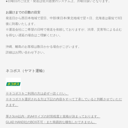
●日曜日のご注文・発送は佐川急便のシステム上、月曜日扱いとなります。
お届けまでの日数の目安
発送日から西日本地域で翌日、中部/東日本/東北地域で翌々日、北海道は最短で3日
後に到着いたします。
※運送会社にご希望の日時で発送を依頼しておりますが、渋滞、災害等による止む
を得ない遅延の場合はご理解ください。
沖縄、離島のお客様は数日かかる場合がございます。
詳細はお問い合わせ下さい。
ネコポス（ヤマト運輸）
※ネコポスをご利用の方は必ず一読くだい。
※ネコポスを選択される方は下記の内容をすべて了承していると判断させていただ
きます。
厚さ3cm以内・約A4サイズの封筒程度と規格が決まっております。
GLAD HAND社のBOX不可・また簡易的な梱包しかできません。