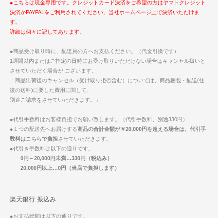
●こちらは現金専用です。クレジットカード決済をご希望の方はヤマトクレジット
決済かPAYPALをご利用されてください。当社ホームページ上で決済いただけま
す。
詳細は個々に記してあります。
●商品受け取り時に、配達員の方へお支払ください。（代金引換です）
1週間以内またはご指定の日時にお受け取りいただけない場合はキャンセル扱いと
させていただく場合が ございます。
「商品出荷後のキャンセル（受け取り拒否含む）については、商品梱包・配送(往
復の送料)に要した費用に関して、
別途ご請求をさせていただきます。」
●代引手数料はお客様負担でお願い致します。（代引手数料、別途330円）
●１つの配送先へお届けする
商品の合計金額が￥20,000円を超える場合は、代引手
数料はこちらで負担
させていただきます。
●代引き手数料は以下の通りです。
0円～20,000円未満…330円（税込み）
20,000円以上…0円（当店で負担します）
楽天銀行 振込み
●お支払総額は以下の通りです。