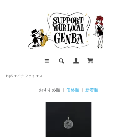
HφS エイチ ファイ エス
おすすめ順 |
価格順
|
新着順