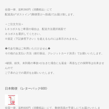
全国一律、送料360円（消費税込）にて
配達員が"ポストイン"(郵便受けへ投函)でお届け致します。
＜ご注文方法＞
1.ネコポスをご希望の場合は、配送方法選択画面で
ネコポスを選択してください。
※規定（下記参照下さい）を超えるものには表示されません。
◆代金引換はご利用いただけません◆
その他のお支払い方法（銀行振込、クレジットカード決済）でお願いいたします。
<破損、紛失、未到着の事故>がおきた場合にも返金・再送などの保障等は出来ませ
んので
ご了承の上での選択をお願いいたします。
日本郵便 《レターパック600》
全国一律、送料600円（消費税込）にて、郵便局員が手渡しにてお届けいたしま