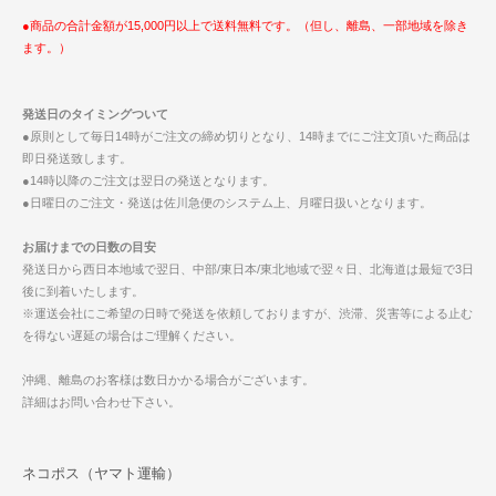
●商品の合計金額が15,000円以上で送料無料です。（但し、離島、一部地域を除き
ます。）
発送日のタイミングついて
●原則として毎日14時がご注文の締め切りとなり、14時までにご注文頂いた商品は
即日発送致します。
●14時以降のご注文は翌日の発送となります。
●日曜日のご注文・発送は佐川急便のシステム上、月曜日扱いとなります。
お届けまでの日数の目安
発送日から西日本地域で翌日、中部/東日本/東北地域で翌々日、北海道は最短で3日
後に到着いたします。
※運送会社にご希望の日時で発送を依頼しておりますが、渋滞、災害等による止む
を得ない遅延の場合はご理解ください。
沖縄、離島のお客様は数日かかる場合がございます。
詳細はお問い合わせ下さい。
ネコポス（ヤマト運輸）