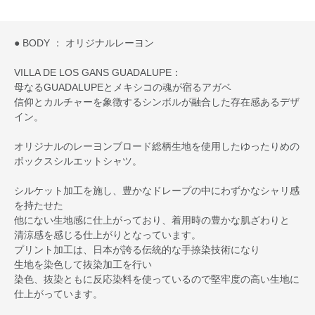
● BODY ： オリジナルレーヨン
VILLA DE LOS GANS GUADALUPE：
母なるGUADALUPEとメキシコの魂が宿るアガベ
信仰とカルチャーを象徴するシンボルが融合した存在感あるデザ
イン。
オリジナルのレーヨンブロード総柄生地を使用したゆったりめの
ボックスシルエットシャツ。
シルケット加工を施し、豊かなドレープの中にわずかなシャリ感
を持たせた
他にない生地感に仕上がっており、着用時の豊かな肌ざわりと
清涼感を感じる仕上がりとなっています。
プリント加工は、日本が誇る伝統的な手捺染技術になり
生地を染色して抜染加工を行い
染色、抜染ともに反応染料を使っているので堅牢度の高い生地に
仕上がっています。