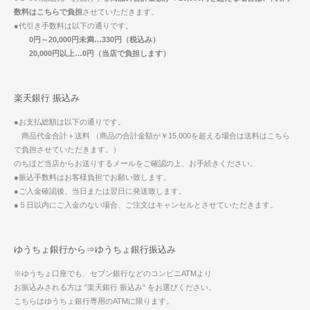
数料はこちらで負担
させていただきます。
●代引き手数料は以下の通りです。
0円～20,000円未満…330円（税込み）
20,000円以上…0円（当店で負担します）
楽天銀行 振込み
●お支払総額は以下の通りです。
商品代金合計＋送料 （商品の合計金額が￥15,000を超える場合は送料はこちら
で負担させていただきます。）
のちほど当店からお送りするメールをご確認の上、お手続きください。
●振込手数料はお客様負担でお願い致します。
●ご入金確認後、当日または翌日に発送致します。
●５日以内にご入金のない場合、ご注文はキャンセルとさせていただきます。
ゆうちょ銀行から⇒ゆうちょ銀行振込み
※ゆうちょ口座でも、セブン銀行などのコンビニATMより
お振込みされる方は "楽天銀行 振込み" をお選びください。
こちらはゆうちょ銀行専用のATMに限ります。