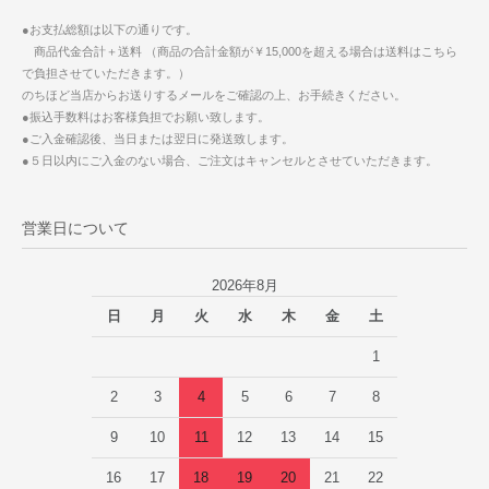
●お支払総額は以下の通りです。
商品代金合計＋送料 （商品の合計金額が￥15,000を超える場合は送料はこちら
で負担させていただきます。）
のちほど当店からお送りするメールをご確認の上、お手続きください。
●振込手数料はお客様負担でお願い致します。
●ご入金確認後、当日または翌日に発送致します。
●５日以内にご入金のない場合、ご注文はキャンセルとさせていただきます。
営業日について
2026年8月
日
月
火
水
木
金
土
1
2
3
4
5
6
7
8
9
10
11
12
13
14
15
16
17
18
19
20
21
22