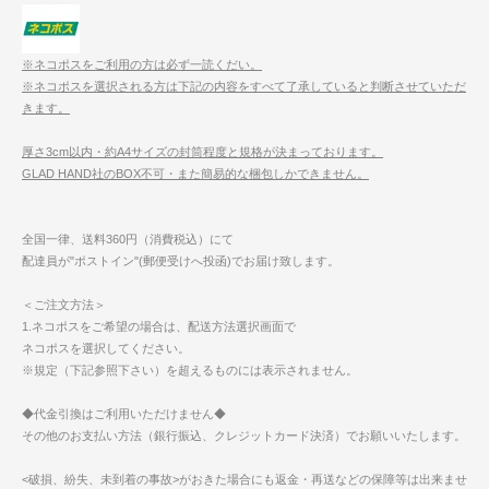
※ネコポスをご利用の方は必ず一読くだい。
※ネコポスを選択される方は下記の内容をすべて了承していると判断させていただ
きます。
厚さ3cm以内・約A4サイズの封筒程度と規格が決まっております。
GLAD HAND社のBOX不可・また簡易的な梱包しかできません。
全国一律、送料360円（消費税込）にて
配達員が"ポストイン"(郵便受けへ投函)でお届け致します。
＜ご注文方法＞
1.ネコポスをご希望の場合は、配送方法選択画面で
ネコポスを選択してください。
※規定（下記参照下さい）を超えるものには表示されません。
◆代金引換はご利用いただけません◆
その他のお支払い方法（銀行振込、クレジットカード決済）でお願いいたします。
<破損、紛失、未到着の事故>がおきた場合にも返金・再送などの保障等は出来ませ