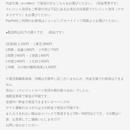
代金引換（e-collect）で発送の方もこちらをお選びください。（現金専用です）
クレジット決済をご希望の方は下記にあるお支払方法画面でクレジット決済（クロ
ネコヤマト）をお選びください。
PayPalをご利用のお客様はショッピングカートトップ画面よりお選びください。
●配送料は以下の通りです。（税込です）
[北海道] 1,100円 ・ [ 東北 ]990円
[ 関東・信越 ] 880円 ・ [ 中部 ] 770円
[ 関西 ] 660円 ・ [ 四国 ] 660円
[ 中国 ] 660円 ・ [ 九州 ] 550円
[ 沖縄、その他の離島地域 ] 3,300円
※鹿児島離島地域、沖縄は大変申し訳ございませんが、代金引換での発送はできま
せん。
先払い（クレジットカード決済か銀行振り込み）でしたら
他配送業者で発送が可能です。
全国均一料金で発送できますレターパックや
ヤマト運輸のネコポスはその料金で発送が可能です。
また入りきれない物はゆうパックで発送すると700～900円ほどです。その際は一
度、お見積してご連絡いたしますので
お問い合わせください。