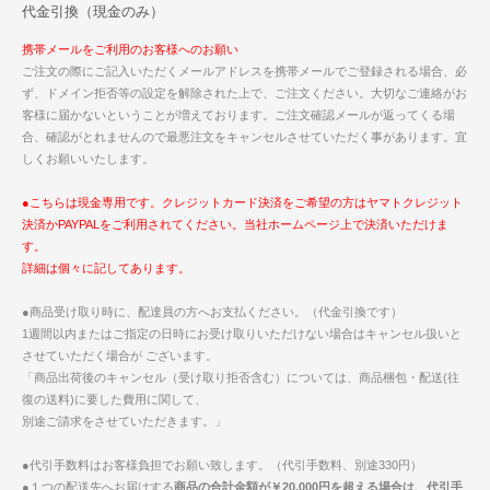
代金引換（現金のみ）
携帯メールをご利用のお客様へのお願い
ご注文の際にご記入いただくメールアドレスを携帯メールでご登録される場合、必
ず、ドメイン拒否等の設定を解除された上で、ご注文ください。大切なご連絡がお
客様に届かないということが増えております。ご注文確認メールが返ってくる場
合、確認がとれませんので最悪注文をキャンセルさせていただく事があります。宜
しくお願いいたします。
●こちらは現金専用です。クレジットカード決済をご希望の方はヤマトクレジット
決済かPAYPALをご利用されてください。当社ホームページ上で決済いただけま
す。
詳細は個々に記してあります。
●商品受け取り時に、配達員の方へお支払ください。（代金引換です）
1週間以内またはご指定の日時にお受け取りいただけない場合はキャンセル扱いと
させていただく場合が ございます。
「商品出荷後のキャンセル（受け取り拒否含む）については、商品梱包・配送(往
復の送料)に要した費用に関して、
別途ご請求をさせていただきます。」
●代引手数料はお客様負担でお願い致します。（代引手数料、別途330円）
●１つの配送先へお届けする
商品の合計金額が￥20,000円を超える場合は、代引手