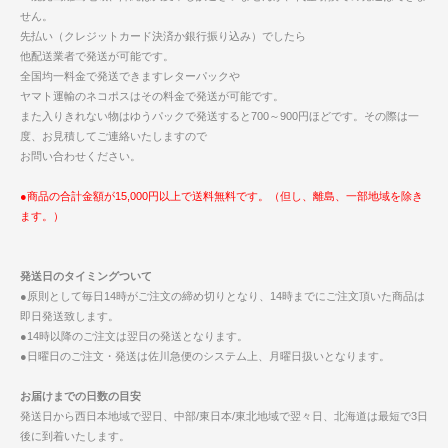
せん。
先払い（クレジットカード決済か銀行振り込み）でしたら
他配送業者で発送が可能です。
全国均一料金で発送できますレターパックや
ヤマト運輸のネコポスはその料金で発送が可能です。
また入りきれない物はゆうパックで発送すると700～900円ほどです。その際は一
度、お見積してご連絡いたしますので
お問い合わせください。
●商品の合計金額が15,000円以上で送料無料です。（但し、離島、一部地域を除き
ます。）
発送日のタイミングついて
●原則として毎日14時がご注文の締め切りとなり、14時までにご注文頂いた商品は
即日発送致します。
●14時以降のご注文は翌日の発送となります。
●日曜日のご注文・発送は佐川急便のシステム上、月曜日扱いとなります。
お届けまでの日数の目安
発送日から西日本地域で翌日、中部/東日本/東北地域で翌々日、北海道は最短で3日
後に到着いたします。