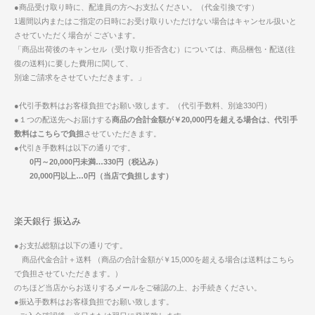
●商品受け取り時に、配達員の方へお支払ください。（代金引換です）
1週間以内またはご指定の日時にお受け取りいただけない場合はキャンセル扱いと
させていただく場合が ございます。
「商品出荷後のキャンセル（受け取り拒否含む）については、商品梱包・配送(往
復の送料)に要した費用に関して、
別途ご請求をさせていただきます。」
●代引手数料はお客様負担でお願い致します。（代引手数料、別途330円）
●１つの配送先へお届けする
商品の合計金額が￥20,000円を超える場合は、代引手
数料はこちらで負担
させていただきます。
●代引き手数料は以下の通りです。
0円～20,000円未満…330円（税込み）
20,000円以上…0円（当店で負担します）
楽天銀行 振込み
●お支払総額は以下の通りです。
商品代金合計＋送料 （商品の合計金額が￥15,000を超える場合は送料はこちら
で負担させていただきます。）
のちほど当店からお送りするメールをご確認の上、お手続きください。
●振込手数料はお客様負担でお願い致します。