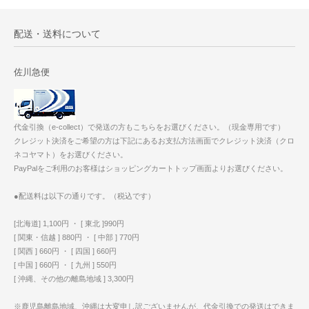
配送・送料について
佐川急便
代金引換（e-collect）で発送の方もこちらをお選びください。（現金専用です）
クレジット決済をご希望の方は下記にあるお支払方法画面でクレジット決済（クロ
ネコヤマト）をお選びください。
PayPalをご利用のお客様はショッピングカートトップ画面よりお選びください。
●配送料は以下の通りです。（税込です）
[北海道] 1,100円 ・ [ 東北 ]990円
[ 関東・信越 ] 880円 ・ [ 中部 ] 770円
[ 関西 ] 660円 ・ [ 四国 ] 660円
[ 中国 ] 660円 ・ [ 九州 ] 550円
[ 沖縄、その他の離島地域 ] 3,300円
※鹿児島離島地域、沖縄は大変申し訳ございませんが、代金引換での発送はできま