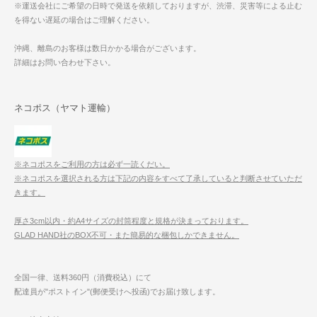
※運送会社にご希望の日時で発送を依頼しておりますが、渋滞、災害等による止む
を得ない遅延の場合はご理解ください。
沖縄、離島のお客様は数日かかる場合がございます。
詳細はお問い合わせ下さい。
ネコポス（ヤマト運輸）
※ネコポスをご利用の方は必ず一読くだい。
※ネコポスを選択される方は下記の内容をすべて了承していると判断させていただ
きます。
厚さ3cm以内・約A4サイズの封筒程度と規格が決まっております。
GLAD HAND社のBOX不可・また簡易的な梱包しかできません。
全国一律、送料360円（消費税込）にて
配達員が"ポストイン"(郵便受けへ投函)でお届け致します。