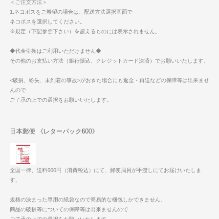
＜ご注文方法＞
1.ネコポスをご希望の場合は、配送方法選択画面で
ネコポスを選択してください。
※規定（下記参照下さい）を超えるものには表示されません。
◆代金引換はご利用いただけません◆
その他のお支払い方法（銀行振込、クレジットカード決済）でお願いいたします。
<破損、紛失、未到着の事故>がおきた場合にも返金・再送などの保障等は出来ませ
んので
ご了承の上での選択をお願いいたします。
日本郵便 《レターパック600》
全国一律、送料600円（消費税込）にて、郵便局員が手渡しにてお届けいたしま
す。
規格の決まった専用の紙袋なので簡易的な梱包しかできません。
商品の破損等についての保障等は出来ませんので
ご了承の上での選択をお願いいたします。