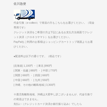
佐川急便
代金引換（e-collect）で発送の方もこちらをお選びください。（現金
専用です）
クレジット決済をご希望の方は下記にあるお支払方法画面でクレジ
ット決済（クロネコヤマト）をお選びください。
PayPalをご利用のお客様はショッピングカートトップ画面よりお選
びください。
●配送料は以下の通りです。（税込です）
[北海道] 1,100円 ・ [ 東北 ]990円
[ 関東・信越 ] 880円 ・ [ 中部 ] 770円
[ 関西 ] 660円 ・ [ 四国 ] 660円
[ 中国 ] 660円 ・ [ 九州 ] 550円
[ 沖縄、その他の離島地域 ] 3,300円
※鹿児島離島地域、沖縄は大変申し訳ございませんが、代金引換で
の発送はできません。
先払い（クレジットカード決済か銀行振り込み）でしたら