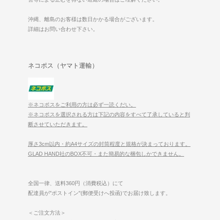
沖縄、離島のお客様は数日かかる場合がございます。
詳細はお問い合わせ下さい。
ネコポス（ヤマト運輸）
※ネコポスをご利用の方は必ず一読くだい。
※ネコポスを選択される方は下記の内容をすべて了承していると判
断させていただきます。
厚さ3cm以内・約A4サイズの封筒程度と規格が決まっております。
GLAD HAND社のBOX不可・また簡易的な梱包しかできません。
全国一律、送料360円（消費税込）にて
配達員が"ポストイン"(郵便受けへ投函)でお届け致します。
＜ご注文方法＞