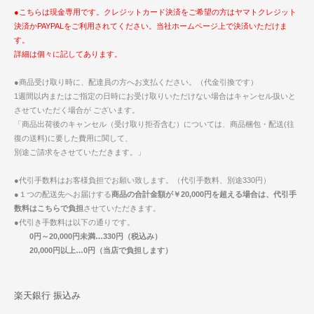
●こちらは現金専用です。クレジットカード決済をご希望の方はヤマトクレジット
決済かPAYPALをご利用されてください。当社ホームページ上で決済いただけま
す。
詳細は個々に記してあります。
●商品受け取り時に、配達員の方へお支払ください。（代金引換です）
1週間以内またはご指定の日時にお受け取りいただけない場合はキャンセル扱いと
させていただく場合が ございます。
「商品出荷後のキャンセル（受け取り拒否含む）については、商品梱包・配送(往
復の送料)に要した費用に関して、
別途ご請求をさせていただきます。」
●代引手数料はお客様負担でお願い致します。（代引手数料、別途330円）
●１つの配送先へお届けする
商品の合計金額が￥20,000円を超える場合は、代引手
数料はこちらで負担
させていただきます。
●代引き手数料は以下の通りです。
0円～20,000円未満…330円（税込み）
20,000円以上…0円（当店で負担します）
楽天銀行 振込み