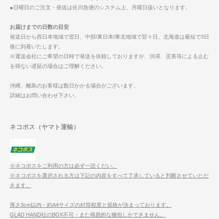
●日曜日のご注文・発送は佐川急便のシステム上、月曜日扱いとなります。
お届けまでの日数の目安
発送日から西日本地域で翌日、中部/東日本/東北地域で翌々日、北海道は最短で3日
後に到着いたします。
※運送会社にご希望の日時で発送を依頼しておりますが、渋滞、災害等による止む
を得ない遅延の場合はご理解ください。
沖縄、離島のお客様は数日かかる場合がございます。
詳細はお問い合わせ下さい。
ネコポス（ヤマト運輸）
※ネコポスをご利用の方は必ず一読くだい。
※ネコポスを選択される方は下記の内容をすべて了承していると判断させていただ
きます。
厚さ3cm以内・約A4サイズの封筒程度と規格が決まっております。
GLAD HAND社のBOX不可・また簡易的な梱包しかできません。