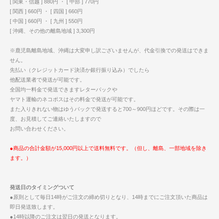
[ 関東・信越 ] 880円 ・ [ 中部 ] 770円
[ 関西 ] 660円 ・ [ 四国 ] 660円
[ 中国 ] 660円 ・ [ 九州 ] 550円
[ 沖縄、その他の離島地域 ] 3,300円
※鹿児島離島地域、沖縄は大変申し訳ございませんが、代金引換での発送はできま
せん。
先払い（クレジットカード決済か銀行振り込み）でしたら
他配送業者で発送が可能です。
全国均一料金で発送できますレターパックや
ヤマト運輸のネコポスはその料金で発送が可能です。
また入りきれない物はゆうパックで発送すると700～900円ほどです。その際は一
度、お見積してご連絡いたしますので
お問い合わせください。
●商品の合計金額が15,000円以上で送料無料です。（但し、離島、一部地域を除き
ます。）
発送日のタイミングついて
●原則として毎日14時がご注文の締め切りとなり、14時までにご注文頂いた商品は
即日発送致します。
●14時以降のご注文は翌日の発送となります。