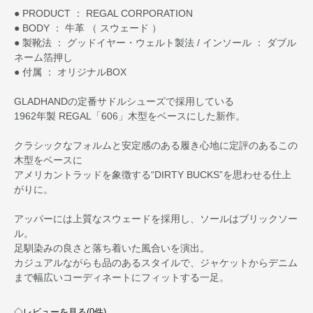
● PRODUCT ： REGAL CORPORATION
● BODY ： 牛革 （ スウェード ）
● 製靴法 ： グッドイヤー・ウェルト製法 / インソール ： ダブル
ネーム箔押し
● 付属 ： オリジナルBOX
GLADHANDの定番サドルシューズで採用している
1962年製 REGAL「606」木型をベースにした新作。
クラシックなフォルムと安定感のある履き心地に定評のあるこの
木型をベースに
アメリカントラッドを象徴する“DIRTY BUCKS”を思わせる仕上
がりに。
アッパーには上質なスウェードを採用し、ソールはブリックソー
ル。
足馴染みの良さと落ち着いた風合いを演出。
カジュアルながらも品のあるスタイルで、ジャケットからデニム
まで幅広いコーディネートにフィットする一足。
◇レビューを見る(0件)