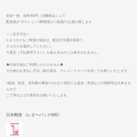
全国一律、送料360円（消費税込）にて
配達員が"ポストイン"(郵便受けへ投函)でお届け致します。
＜ご注文方法＞
1.ネコポスをご希望の場合は、配送方法選択画面で
ネコポスを選択してください。
※規定（下記参照下さい）を超えるものには表示されません。
◆代金引換はご利用いただけません◆
その他のお支払い方法（銀行振込、クレジットカード決済）でお願いいたします。
<破損、紛失、未到着の事故>がおきた場合にも返金・再送などの保障等は出来ませ
んので
ご了承の上での選択をお願いいたします。
日本郵便 《レターパック600》