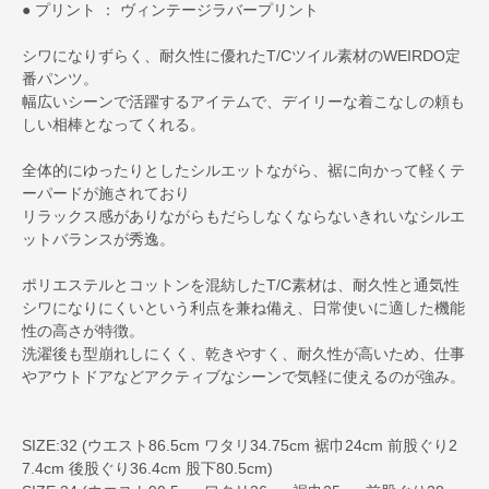
● プリント ： ヴィンテージラバープリント
シワになりずらく、耐久性に優れたT/Cツイル素材のWEIRDO定
番パンツ。
幅広いシーンで活躍するアイテムで、デイリーな着こなしの頼も
しい相棒となってくれる。
全体的にゆったりとしたシルエットながら、裾に向かって軽くテ
ーパードが施されており
リラックス感がありながらもだらしなくならないきれいなシルエ
ットバランスが秀逸。
ポリエステルとコットンを混紡したT/C素材は、耐久性と通気性
シワになりにくいという利点を兼ね備え、日常使いに適した機能
性の高さが特徴。
洗濯後も型崩れしにくく、乾きやすく、耐久性が高いため、仕事
やアウトドアなどアクティブなシーンで気軽に使えるのが強み。
SIZE:32 (ウエスト86.5cm ワタリ34.75cm 裾巾24cm 前股ぐり2
7.4cm 後股ぐり36.4cm 股下80.5cm)