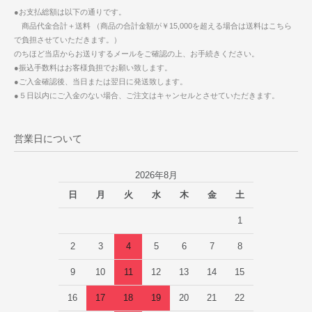
●お支払総額は以下の通りです。
商品代金合計＋送料 （商品の合計金額が￥15,000を超える場合は送料はこちら
で負担させていただきます。）
のちほど当店からお送りするメールをご確認の上、お手続きください。
●振込手数料はお客様負担でお願い致します。
●ご入金確認後、当日または翌日に発送致します。
●５日以内にご入金のない場合、ご注文はキャンセルとさせていただきます。
営業日について
2026年8月
日
月
火
水
木
金
土
1
2
3
4
5
6
7
8
9
10
11
12
13
14
15
16
17
18
19
20
21
22