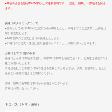
●商品の合計金額が15,000円以上で送料無料です。（但し、離島、一部地域を除き
ます。）
発送日のタイミングついて
●原則として毎日14時がご注文の締め切りとなり、14時までにご注文頂いた商品は
即日発送致します。
●14時以降のご注文は翌日の発送となります。
●日曜日のご注文・発送は佐川急便のシステム上、月曜日扱いとなります。
お届けまでの日数の目安
発送日から西日本地域で翌日、中部/東日本/東北地域で翌々日、北海道は最短で3日
後に到着いたします。
※運送会社にご希望の日時で発送を依頼しておりますが、渋滞、災害等による止む
を得ない遅延の場合はご理解ください。
沖縄、離島のお客様は数日かかる場合がございます。
詳細はお問い合わせ下さい。
ネコポス（ヤマト運輸）