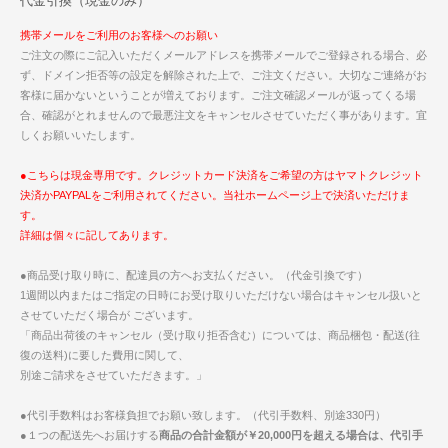
代金引換（現金のみ）
携帯メールをご利用のお客様へのお願い
ご注文の際にご記入いただくメールアドレスを携帯メールでご登録される場合、必
ず、ドメイン拒否等の設定を解除された上で、ご注文ください。大切なご連絡がお
客様に届かないということが増えております。ご注文確認メールが返ってくる場
合、確認がとれませんので最悪注文をキャンセルさせていただく事があります。宜
しくお願いいたします。
●こちらは現金専用です。クレジットカード決済をご希望の方はヤマトクレジット
決済かPAYPALをご利用されてください。当社ホームページ上で決済いただけま
す。
詳細は個々に記してあります。
●商品受け取り時に、配達員の方へお支払ください。（代金引換です）
1週間以内またはご指定の日時にお受け取りいただけない場合はキャンセル扱いと
させていただく場合が ございます。
「商品出荷後のキャンセル（受け取り拒否含む）については、商品梱包・配送(往
復の送料)に要した費用に関して、
別途ご請求をさせていただきます。」
●代引手数料はお客様負担でお願い致します。（代引手数料、別途330円）
●１つの配送先へお届けする
商品の合計金額が￥20,000円を超える場合は、代引手