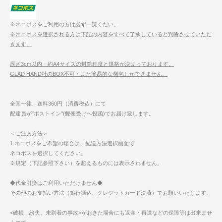
※ネコポスをご利用の方は必ず一読くだい。
※ネコポスを選択される方は下記の内容をすべて了承していると判断させていただ
きます。
厚さ3cm以内・約A4サイズの封筒程度と規格が決まっております。
GLAD HAND社のBOX不可・また簡易的な梱包しかできません。
全国一律、送料360円（消費税込）にて
配達員が"ポストイン"(郵便受けへ投函)でお届け致します。
＜ご注文方法＞
1.ネコポスをご希望の場合は、配送方法選択画面で
ネコポスを選択してください。
※規定（下記参照下さい）を超えるものには表示されません。
◆代金引換はご利用いただけません◆
その他のお支払い方法（銀行振込、クレジットカード決済）でお願いいたします。
<破損、紛失、未到着の事故>がおきた場合にも返金・再送などの保障等は出来ませ