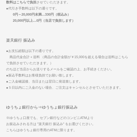
数料はこちらで負担
させていただきます。
●代引き手数料は以下の通りです。
0円～20,000円未満…330円（税込み）
20,000円以上…0円（当店で負担します）
楽天銀行 振込み
●お支払総額は以下の通りです。
商品代金合計＋送料 （商品の合計金額が￥15,000を超える場合は送料はこちら
で負担させていただきます。）
のちほど当店からお送りするメールをご確認の上、お手続きください。
●振込手数料はお客様負担でお願い致します。
●ご入金確認後、当日または翌日に発送致します。
●５日以内にご入金のない場合、ご注文はキャンセルとさせていただきます。
ゆうちょ銀行から⇒ゆうちょ銀行振込み
※ゆうちょ口座でも、セブン銀行などのコンビニATMより
お振込みされる方は "楽天銀行 振込み" をお選びください。
こちらはゆうちょ銀行専用のATMに限ります。