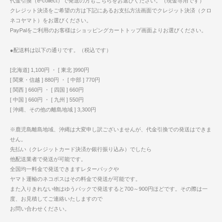
代金引換（e-collect）で発送の方もこちらをお選びください。（現金専用です）
クレジット決済をご希望の方は下記にあるお支払方法画面でクレジット決済（クロ
ネコヤマト）をお選びください。
PayPalをご利用のお客様はショッピングカートトップ画面よりお選びください。
●配送料は以下の通りです。（税込です）
[北海道] 1,100円 ・ [ 東北 ]990円
[ 関東・信越 ] 880円 ・ [ 中部 ] 770円
[ 関西 ] 660円 ・ [ 四国 ] 660円
[ 中国 ] 660円 ・ [ 九州 ] 550円
[ 沖縄、その他の離島地域 ] 3,300円
※鹿児島離島地域、沖縄は大変申し訳ございませんが、代金引換での発送はできま
せん。
先払い（クレジットカード決済か銀行振り込み）でしたら
他配送業者で発送が可能です。
全国均一料金で発送できますレターパックや
ヤマト運輸のネコポスはその料金で発送が可能です。
また入りきれない物はゆうパックで発送すると700～900円ほどです。その際は一
度、お見積してご連絡いたしますので
お問い合わせください。