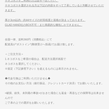
※ネコポスをご利用の方は必ず一読くだい。
※ネコポスを選択される方は下記の内容をすべて了承していると判断させていただ
きます。
厚さ3cm以内・約A4サイズの封筒程度と規格が決まっております。
GLAD HAND社のBOX不可・また簡易的な梱包しかできません。
全国一律、送料360円（消費税込）にて
配達員が"ポストイン"(郵便受けへ投函)でお届け致します。
＜ご注文方法＞
1.ネコポスをご希望の場合は、配送方法選択画面で
ネコポスを選択してください。
※規定（下記参照下さい）を超えるものには表示されません。
◆代金引換はご利用いただけません◆
その他のお支払い方法（銀行振込、クレジットカード決済）でお願いいたします。
<破損、紛失、未到着の事故>がおきた場合にも返金・再送などの保障等は出来ませ
んので
ご了承の上での選択をお願いいたします。