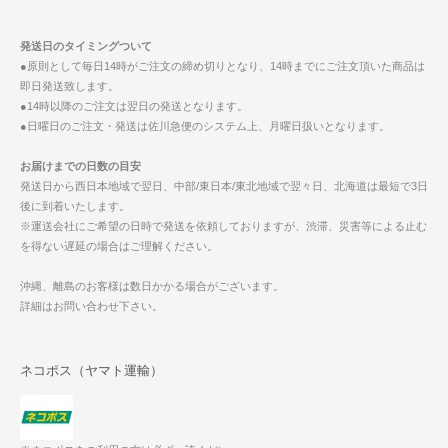
発送日のタイミングついて
●原則として毎日14時がご注文の締め切りとなり、14時までにご注文頂いた商品は
即日発送致します。
●14時以降のご注文は翌日の発送となります。
●日曜日のご注文・発送は佐川急便のシステム上、月曜日扱いとなります。
お届けまでの日数の目安
発送日から西日本地域で翌日、中部/東日本/東北地域で翌々日、北海道は最短で3日
後に到着いたします。
※運送会社にご希望の日時で発送を依頼しておりますが、渋滞、災害等による止む
を得ない遅延の場合はご理解ください。
沖縄、離島のお客様は数日かかる場合がございます。
詳細はお問い合わせ下さい。
ネコポス（ヤマト運輸）