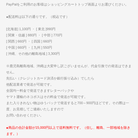
PayPalをご利用のお客様はショッピングカートトップ画面よりお選びください。
●配送料は以下の通りです。（税込です）
[北海道] 1,100円 ・ [ 東北 ]990円
[ 関東・信越 ] 880円 ・ [ 中部 ] 770円
[ 関西 ] 660円 ・ [ 四国 ] 660円
[ 中国 ] 660円 ・ [ 九州 ] 550円
[ 沖縄、その他の離島地域 ] 3,300円
※鹿児島離島地域、沖縄は大変申し訳ございませんが、代金引換での発送はできま
せん。
先払い（クレジットカード決済か銀行振り込み）でしたら
他配送業者で発送が可能です。
全国均一料金で発送できますレターパックや
ヤマト運輸のネコポスはその料金で発送が可能です。
また入りきれない物はゆうパックで発送すると700～900円ほどです。その際は一
度、お見積してご連絡いたしますので
お問い合わせください。
●商品の合計金額が15,000円以上で送料無料です。（但し、離島、一部地域を除き
ます。）