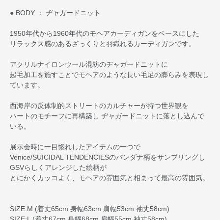
● BODY ： ヂャガードニット
1950年代から1960年代のモヘアカーディガンをベースにした
リラックス感のあるざっくりと羽織れるカーディガンです。
アクリルナイロンウール混紡のヂャガードニットに
起毛加工を施すことでモヘアのような長い毛足の膨らみを表現し
ています。
西海岸の反体制的ストリートのカルチャーが持つ世界観を
ハートのモチーフに再構築し ヂャガードニットに落とし込んで
いる。
展示会時に一目惚れしたアイテムの一つで
Venice/SUICIDAL TENDENCIESのバンダナ柄をサンプリングし
GSVらしくアレンジした絵柄が
とにかくカッコよく、モヘアの雰囲気と相まって最高の雰囲気。
SIZE:M (着丈65cm 身幅63cm 肩幅53cm 袖丈58cm)
SIZE:L (着丈67cm 身幅68cm 肩幅55cm 袖丈58cm)