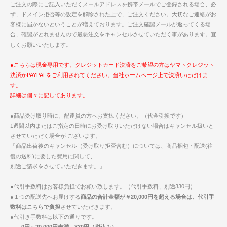
ご注文の際にご記入いただくメールアドレスを携帯メールでご登録される場合、必
ず、ドメイン拒否等の設定を解除された上で、ご注文ください。大切なご連絡がお
客様に届かないということが増えております。ご注文確認メールが返ってくる場
合、確認がとれませんので最悪注文をキャンセルさせていただく事があります。宜
しくお願いいたします。
●こちらは現金専用です。クレジットカード決済をご希望の方はヤマトクレジット
決済かPAYPALをご利用されてください。当社ホームページ上で決済いただけま
す。
詳細は個々に記してあります。
●商品受け取り時に、配達員の方へお支払ください。（代金引換です）
1週間以内またはご指定の日時にお受け取りいただけない場合はキャンセル扱いと
させていただく場合が ございます。
「商品出荷後のキャンセル（受け取り拒否含む）については、商品梱包・配送(往
復の送料)に要した費用に関して、
別途ご請求をさせていただきます。」
●代引手数料はお客様負担でお願い致します。（代引手数料、別途330円）
●１つの配送先へお届けする
商品の合計金額が￥20,000円を超える場合は、代引手
数料はこちらで負担
させていただきます。
●代引き手数料は以下の通りです。