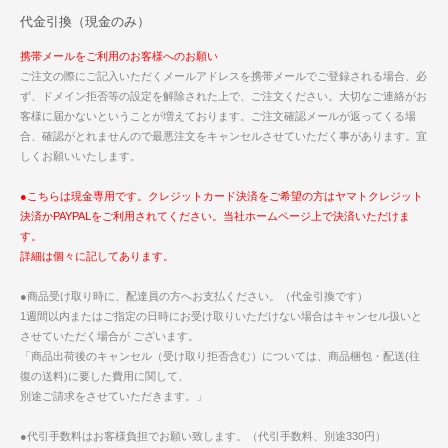
代金引換（現金のみ）
携帯メールをご利用のお客様へのお願い
ご注文の際にご記入いただくメールアドレスを携帯メールでご登録される場合、必
ず、ドメイン拒否等の設定を解除された上で、ご注文ください。大切なご連絡がお
客様に届かないということが増えております。ご注文確認メールが返ってくる場
合、確認がとれませんので最悪注文をキャンセルさせていただく事があります。宜
しくお願いいたします。
●こちらは現金専用です。クレジットカード決済をご希望の方はヤマトクレジット
決済かPAYPALをご利用されてください。当社ホームページ上で決済いただけま
す。
詳細は個々に記してあります。
●商品受け取り時に、配達員の方へお支払ください。（代金引換です）
1週間以内またはご指定の日時にお受け取りいただけない場合はキャンセル扱いと
させていただく場合が ございます。
「商品出荷後のキャンセル（受け取り拒否含む）については、商品梱包・配送(往
復の送料)に要した費用に関して、
別途ご請求をさせていただきます。」
●代引手数料はお客様負担でお願い致します。（代引手数料、別途330円）