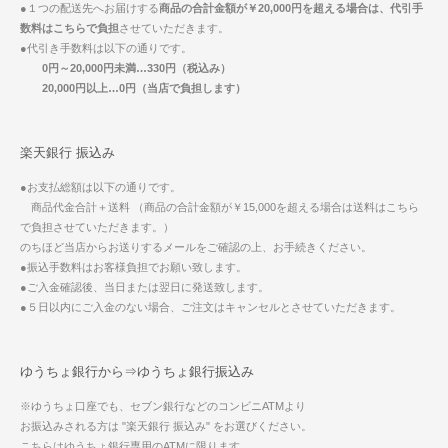
●１つの配送先へお届けする
商品の合計金額が￥20,000円を超える場合は、代引手
数料はこちらで負担
させていただきます。
●代引き手数料は以下の通りです。
0円～20,000円未満…330円（税込み）
20,000円以上…0円（当店で負担します）
楽天銀行 振込み
●お支払総額は以下の通りです。
商品代金合計＋送料 （商品の合計金額が￥15,000を超える場合は送料はこちら
で負担させていただきます。）
のちほど当店からお送りするメールをご確認の上、お手続きください。
●振込手数料はお客様負担でお願い致します。
●ご入金確認後、当日または翌日に発送致します。
●５日以内にご入金のない場合、ご注文はキャンセルとさせていただきます。
ゆうちょ銀行から⇒ゆうちょ銀行振込み
※ゆうちょ口座でも、セブン銀行などのコンビニATMより
お振込みされる方は "楽天銀行 振込み" をお選びください。
こちらはゆうちょ銀行専用のATMに限ります。