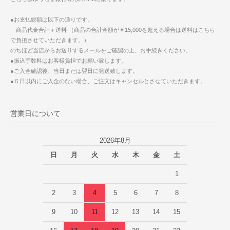
●お支払総額は以下の通りです。
商品代金合計＋送料 （商品の合計金額が￥15,000を超える場合は送料はこちら
で負担させていただきます。）
のちほど当店からお送りするメールをご確認の上、お手続きください。
●振込手数料はお客様負担でお願い致します。
●ご入金確認後、当日または翌日に発送致します。
●５日以内にご入金のない場合、ご注文はキャンセルとさせていただきます。
営業日について
2026年8月
日
月
火
水
木
金
土
1
2
3
4
5
6
7
8
9
10
11
12
13
14
15