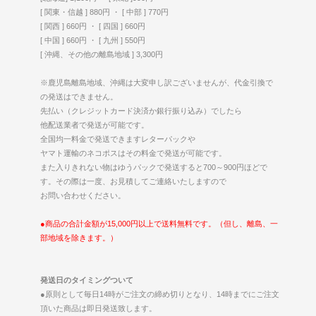
[ 関東・信越 ] 880円 ・ [ 中部 ] 770円
[ 関西 ] 660円 ・ [ 四国 ] 660円
[ 中国 ] 660円 ・ [ 九州 ] 550円
[ 沖縄、その他の離島地域 ] 3,300円
※鹿児島離島地域、沖縄は大変申し訳ございませんが、代金引換で
の発送はできません。
先払い（クレジットカード決済か銀行振り込み）でしたら
他配送業者で発送が可能です。
全国均一料金で発送できますレターパックや
ヤマト運輸のネコポスはその料金で発送が可能です。
また入りきれない物はゆうパックで発送すると700～900円ほどで
す。その際は一度、お見積してご連絡いたしますので
お問い合わせください。
●商品の合計金額が15,000円以上で送料無料です。（但し、離島、一
部地域を除きます。）
発送日のタイミングついて
●原則として毎日14時がご注文の締め切りとなり、14時までにご注文
頂いた商品は即日発送致します。