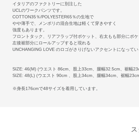
イタリアのファクトリーに別注した
UCLのワークパンツです。
COTTON35％/POLYESTER65％の生地で
やや薄手で、メンポリの混合生地は軽くて穿きやすく
強度もあります。
フロントタック、リアフラップ付ポケット、右太もも部分にポケ
左後裾部分にロールアップすると現れる
UNCHANGING LOVE のロゴがさりげないアクセントになって
SIZE: 46(M) (ウエスト 86cm、股上33cm、腿幅32.5cm、裾幅2
SIZE: 48(L) (ウエスト 90cm 、股上34cm、腿幅34cm、裾幅23
※身長176cmで48サイズを着用しています。
ス