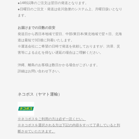
●14時以降のご注文は翌日の発送となります。
●日曜日のご注文・発送は佐川急便のシステム上、月曜日扱いとなり
ます。
お届けまでの日数の目安
発送日から西日本地域で翌日、中部/東日本/東北地域で翌々日、北海
道は最短で3日後に到着いたします。
※運送会社にご希望の日時で発送を依頼しておりますが、渋滞、災
害等による止むを得ない遅延の場合はご理解ください。
沖縄、離島のお客様は数日かかる場合がございます。
詳細はお問い合わせ下さい。
ネコポス（ヤマト運輸）
※ネコポスをご利用の方は必ず一読くだい。
※ネコポスを選択される方は下記の内容をすべて了承していると判
断させていただきます。