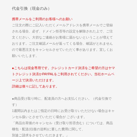
代金引換（現金のみ）
携帯メールをご利用のお客様へのお願い
ご注文の際にご記入いただくメールアドレスを携帯メールでご登録
される場合、必ず、ドメイン拒否等の設定を解除された上で、ご注
文ください。大切なご連絡がお客様に届かないということが増えて
おります。ご注文確認メールが返ってくる場合、確認がとれません
ので最悪注文をキャンセルさせていただく事があります。宜しくお
願いいたします。
●こちらは現金専用です。クレジットカード決済をご希望の方はヤマ
トクレジット決済かPAYPALをご利用されてください。当社ホームペ
ージ上で決済いただけます。
詳細は個々に記してあります。
●商品受け取り時に、配達員の方へお支払ください。（代金引換で
す）
1週間以内またはご指定の日時にお受け取りいただけない場合はキャ
ンセル扱いとさせていただく場合が ございます。
「商品出荷後のキャンセル（受け取り拒否含む）については、商品
梱包・配送(往復の送料)に要した費用に関して、
別途ご請求をさせていただきます。」