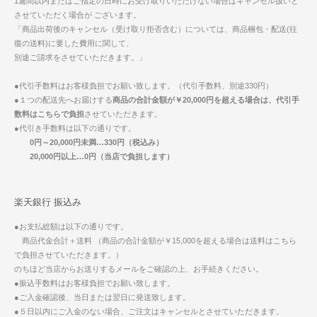
1週間以内またはご指定の日時にお受け取りいただけない場合はキャンセル扱いと
させていただく場合が ございます。
「商品出荷後のキャンセル（受け取り拒否含む）については、商品梱包・配送(往
復の送料)に要した費用に関して、
別途ご請求をさせていただきます。」
●代引手数料はお客様負担でお願い致します。（代引手数料、別途330円）
●１つの配送先へお届けする
商品の合計金額が￥20,000円を超える場合は、代引手
数料はこちらで負担
させていただきます。
●代引き手数料は以下の通りです。
0円～20,000円未満…330円（税込み）
20,000円以上…0円（当店で負担します）
楽天銀行 振込み
●お支払総額は以下の通りです。
商品代金合計＋送料 （商品の合計金額が￥15,000を超える場合は送料はこちら
で負担させていただきます。）
のちほど当店からお送りするメールをご確認の上、お手続きください。
●振込手数料はお客様負担でお願い致します。
●ご入金確認後、当日または翌日に発送致します。
●５日以内にご入金のない場合、ご注文はキャンセルとさせていただきます。