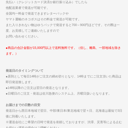
先払い（クレジットカード決済か銀行振り込み）でしたら
他配送業者で発送が可能です。
全国均一料金で発送できますレターパックや
ヤマト運輸のネコポスはその料金で発送が可能です。
また入りきれない物はゆうパックで発送すると700～900円ほどです。その際は一
度、お見積してご連絡いたしますので
お問い合わせください。
●商品の合計金額が15,000円以上で送料無料です。（但し、離島、一部地域を除き
ます。）
発送日のタイミングついて
●原則として毎日14時がご注文の締め切りとなり、14時までにご注文頂いた商品は
即日発送致します。
●14時以降のご注文は翌日の発送となります。
●日曜日のご注文・発送は佐川急便のシステム上、月曜日扱いとなります。
お届けまでの日数の目安
発送日から西日本地域で翌日、中部/東日本/東北地域で翌々日、北海道は最短で3日
後に到着いたします。
※運送会社にご希望の日時で発送を依頼しておりますが、渋滞、災害等による止む
を得ない遅延の場合はご理解ください。