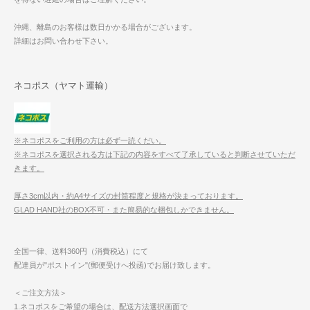
沖縄、離島のお客様は数日かかる場合がございます。
詳細はお問い合わせ下さい。
ネコポス（ヤマト運輸）
※ネコポスをご利用の方は必ず一読くだい。
※ネコポスを選択される方は下記の内容をすべて了承していると判断させていただ
きます。
厚さ3cm以内・約A4サイズの封筒程度と規格が決まっております。
GLAD HAND社のBOX不可・また簡易的な梱包しかできません。
全国一律、送料360円（消費税込）にて
配達員が"ポストイン"(郵便受けへ投函)でお届け致します。
＜ご注文方法＞
1.ネコポスをご希望の場合は、配送方法選択画面で