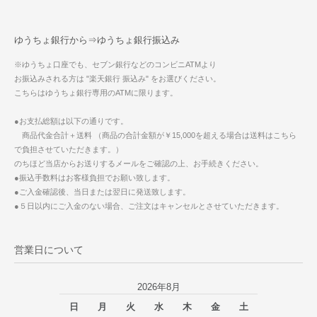
ゆうちょ銀行から⇒ゆうちょ銀行振込み
※ゆうちょ口座でも、セブン銀行などのコンビニATMより
お振込みされる方は "楽天銀行 振込み" をお選びください。
こちらはゆうちょ銀行専用のATMに限ります。
●お支払総額は以下の通りです。
商品代金合計＋送料 （商品の合計金額が￥15,000を超える場合は送料はこちら
で負担させていただきます。）
のちほど当店からお送りするメールをご確認の上、お手続きください。
●振込手数料はお客様負担でお願い致します。
●ご入金確認後、当日または翌日に発送致します。
●５日以内にご入金のない場合、ご注文はキャンセルとさせていただきます。
営業日について
2026年8月
日
月
火
水
木
金
土