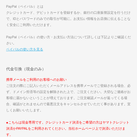
PayPal（ペイパル）とは
クレジットカード、デビットカードを登録するか、銀行の口座振替設定を行うだけ
で、IDとパスワードのみでの取引が可能に。お支払い情報をお店側に伝えることな
く安全にご利用いただけます。
PayPal（ペイパル）の使い方・お支払い方法について詳しくは下記よりご確認くだ
さい。
ペイパルの使い方を見る
代金引換（現金のみ）
携帯メールをご利用のお客様へのお願い
ご注文の際にご記入いただくメールアドレスを携帯メールでご登録される場合、必
ず、ドメイン拒否等の設定を解除された上で、ご注文ください。大切なご連絡がお
客様に届かないということが増えております。ご注文確認メールが返ってくる場
合、確認がとれませんので最悪注文をキャンセルさせていただく事があります。宜
しくお願いいたします。
●こちらは現金専用です。クレジットカード決済をご希望の方はヤマトクレジット
決済かPAYPALをご利用されてください。当社ホームページ上で決済いただけま
す。