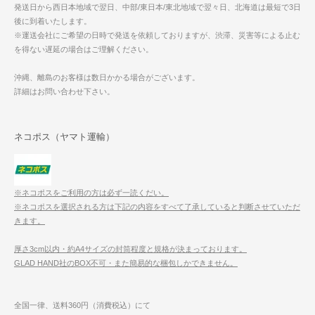
発送日から西日本地域で翌日、中部/東日本/東北地域で翌々日、北海道は最短で3日
後に到着いたします。
※運送会社にご希望の日時で発送を依頼しておりますが、渋滞、災害等による止む
を得ない遅延の場合はご理解ください。
沖縄、離島のお客様は数日かかる場合がございます。
詳細はお問い合わせ下さい。
ネコポス（ヤマト運輸）
※ネコポスをご利用の方は必ず一読くだい。
※ネコポスを選択される方は下記の内容をすべて了承していると判断させていただ
きます。
厚さ3cm以内・約A4サイズの封筒程度と規格が決まっております。
GLAD HAND社のBOX不可・また簡易的な梱包しかできません。
全国一律、送料360円（消費税込）にて