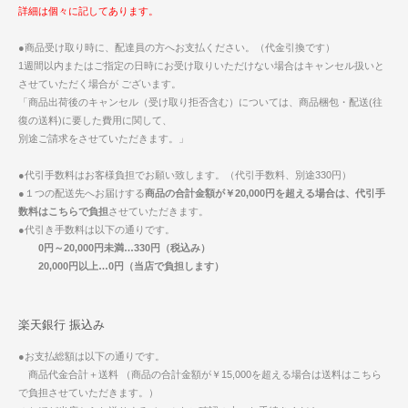
詳細は個々に記してあります。
●商品受け取り時に、配達員の方へお支払ください。（代金引換です）
1週間以内またはご指定の日時にお受け取りいただけない場合はキャンセル扱いと
させていただく場合が ございます。
「商品出荷後のキャンセル（受け取り拒否含む）については、商品梱包・配送(往
復の送料)に要した費用に関して、
別途ご請求をさせていただきます。」
●代引手数料はお客様負担でお願い致します。（代引手数料、別途330円）
●１つの配送先へお届けする
商品の合計金額が￥20,000円を超える場合は、代引手
数料はこちらで負担
させていただきます。
●代引き手数料は以下の通りです。
0円～20,000円未満…330円（税込み）
20,000円以上…0円（当店で負担します）
楽天銀行 振込み
●お支払総額は以下の通りです。
商品代金合計＋送料 （商品の合計金額が￥15,000を超える場合は送料はこちら
で負担させていただきます。）