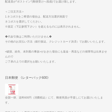
配達員が"ポストイン"(郵便受けへ投函)でお届け致します。
＜ご注文方法＞
1.ネコポスをご希望の場合は、配送方法選択画面で
ネコポスを選択してください。
※規定（下記参照下さい）を超えるものには表示されません。
◆代金引換はご利用いただけません◆
その他のお支払い方法（銀行振込、クレジットカード決済）でお願いいたします。
<破損、紛失、未到着の事故>がおきた場合にも返金・再送などの保障等は出来ませ
んので
ご了承の上での選択をお願いいたします。
日本郵便 《レターパック600》
全国一律、送料600円（消費税込）にて、郵便局員が手渡しにてお届けいたしま
す。