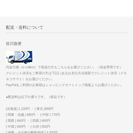
配送・送料について
佐川急便
代金引換（e-collect）で発送の方もこちらをお選びください。（現金専用です）
クレジット決済をご希望の方は下記にあるお支払方法画面でクレジット決済（クロ
ネコヤマト）をお選びください。
PayPalをご利用のお客様はショッピングカートトップ画面よりお選びください。
●配送料は以下の通りです。（税込です）
[北海道] 1,100円 ・ [ 東北 ]990円
[ 関東・信越 ] 880円 ・ [ 中部 ] 770円
[ 関西 ] 660円 ・ [ 四国 ] 660円
[ 中国 ] 660円 ・ [ 九州 ] 550円
[ 沖縄、その他の離島地域 ] 3,300円