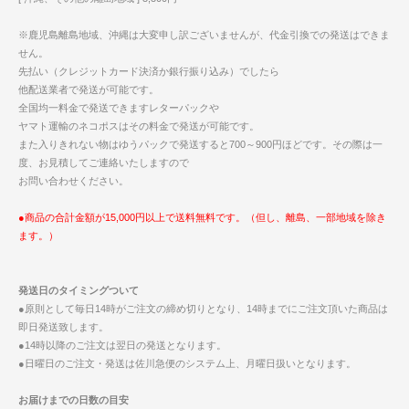
※鹿児島離島地域、沖縄は大変申し訳ございませんが、代金引換での発送はできま
せん。
先払い（クレジットカード決済か銀行振り込み）でしたら
他配送業者で発送が可能です。
全国均一料金で発送できますレターパックや
ヤマト運輸のネコポスはその料金で発送が可能です。
また入りきれない物はゆうパックで発送すると700～900円ほどです。その際は一
度、お見積してご連絡いたしますので
お問い合わせください。
●商品の合計金額が15,000円以上で送料無料です。（但し、離島、一部地域を除き
ます。）
発送日のタイミングついて
●原則として毎日14時がご注文の締め切りとなり、14時までにご注文頂いた商品は
即日発送致します。
●14時以降のご注文は翌日の発送となります。
●日曜日のご注文・発送は佐川急便のシステム上、月曜日扱いとなります。
お届けまでの日数の目安